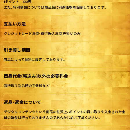
1ポイント＝100円
また、特別情報については商品毎に別途価格を設定しております。
支払い方法
クレジットカード決済・銀行振込決済(先払いのみ)
引き渡し期間
商品によって個別に設定しております。
商品代金(税込み)以外の必要料金
銀行振り込み時の手数料など
返品・返金について
デジタルコンテンツという商品の性質上、ポイントの買い取りや入金された金
員の返金は行っておりませんのであらかじめご了承ください。